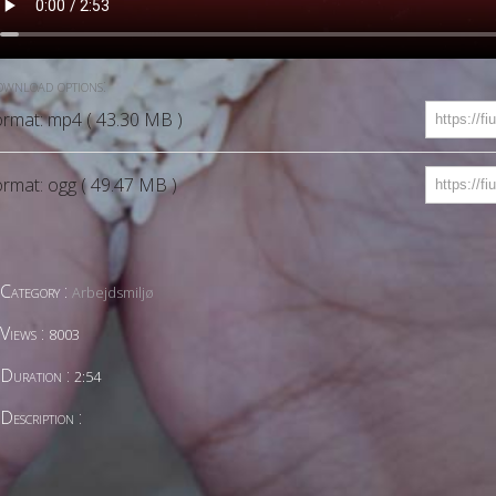
wnload options:
rmat: mp4 ( 43.30 MB )
rmat: ogg ( 49.47 MB )
Category :
Arbejdsmiljø
Views :
8003
Duration :
2:54
Description :