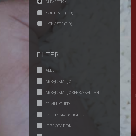
ALFABETISK
KORTESTE (TID)
LÆNGSTE (TID)
FILTER
ALLE
ARBEJDSMILJØ
ARBEJDSMILJØREPRÆSENTANT
FRIVILLIGHED
FÆLLESSKABSUGERNE
JOBROTATION