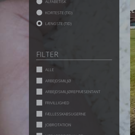
ALFABETISK
KORTESTE (TID)
LÆNGSTE (TID)
FILTER
ALLE
ARBEJDSMILJØ
ARBEJDSMILJØREPRÆSENTANT
FRIVILLIGHED
FÆLLESSKABSUGERNE
JOBROTATION