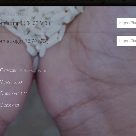
wnload options:
rmat: mp4 ( 34.02 MB )
rmat: ogg ( 76.74 MB )
Category :
Fællesskabskurser
Views :
6363
Duration :
1:21
Description :