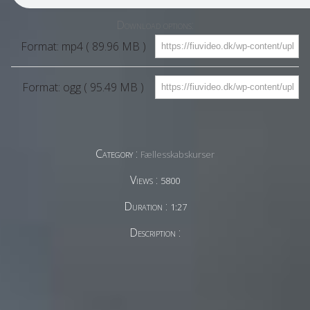
Download options:
Format: mp4 ( 89.96 MB )
Format: ogg ( 95.49 MB )
Category :
Fællesskabskurser
Views :
5800
Duration :
1:27
Description :