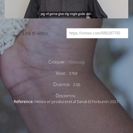
Download options:
Link til video:
Category :
Tillidsvalgt
Views :
3769
Duration :
2:05
Description :
Reference:
Filmen er produceret af Dansk El-Forbund i 2021.